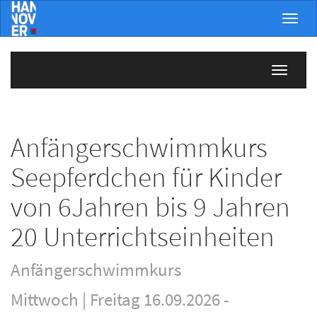
Menü 
Navigati
Anfängerschwimmkurs
Seepferdchen für Kinder
von 6Jahren bis 9 Jahren
20 Unterrichtseinheiten
Anfängerschwimmkurs
Mittwoch | Freitag 16.09.2026 -