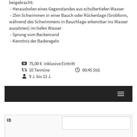
beigebracht:
- Herausholen eines Gegenstandes aus schultertiefen Wasser
- 25m Schwimmen in einer Bauch oder Rückenlage (Grobform,
während des Schwimmens in Bauchlage erkennbar ins Wasser
ausatmen) im tiefen Wasser
- Sprung vom Beckenrand
- Kenntnis der Baderegeln
75,00 € inklusive Eintritt
10 Termine
00:45 Std.
9 J. bis 12 J.
Navigati