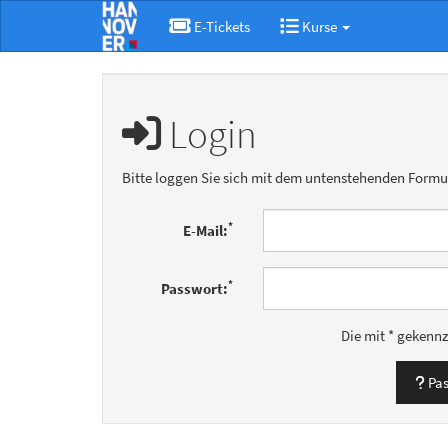
E-Tickets
Kurse
Login
Bitte loggen Sie sich mit dem untenstehenden Formul
*
E-Mail:
*
Passwort:
Die mit * gekennz
Pas