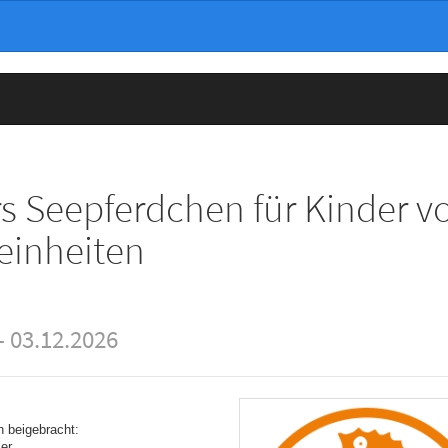
Seepferdchen für Kinder vo
einheiten
- 03.12.2026
n beigebracht:
er