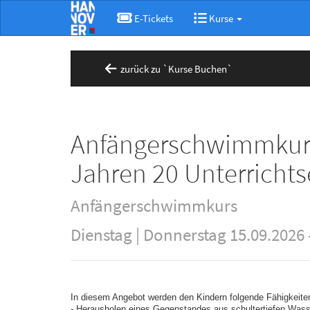
E-Tickets
Kurse
zurück zu `Kurse Buchen`
Anfängerschwimmkurs 
Jahren 20 Unterrichts
Anfängerschwimmkurs
Dienstag | Donnerstag 15.09.2026 
In diesem Angebot werden den Kindern folgende Fähigkeite
- Herausholen eines Gegenstandes aus schultertiefen Wass