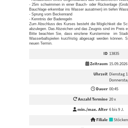
- 25m schwimmen in einer Bauch- oder Rückenlage (Gro
Bauchlage erkennbar ins Wasser ausatmen) im tiefen Wass
- Sprung vom Beckenrand
- Kenntnis der Baderegeln
Zum Abschluss des Kurses besteht die Möglichkeit die S
abzulegen. Das Abzeichen und das Zeugnis sind im Preis e
Bitte beachten Sie, dass einzlene Kurstermine im Stadi
Wasserballspielen kurzfristig abgesagt werden können
neuen Termin.
ID
13835
Zeitraum
15.09.2026
Uhrzeit
Dienstag 1
Donnersta
Dauer
00:45
Anzahl Termine
20 x
min./max. Alter
6 bis 9 J.
Filiale
Stöcken