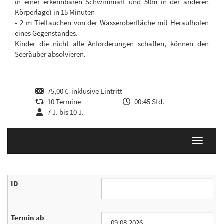
in einer erkennbaren Schwimmart und 50m in der anderen
Körperlage) in 15 Minuten
- 2 m Tieftauchen von der Wasseroberfläche mit Heraufholen
eines Gegenstandes.
Kinder die nicht alle Anforderungen schaffen, können den
Seeräuber absolvieren.
75,00 € inklusive Eintritt
10 Termine
00:45 Std.
7 J. bis 10 J.
Navigati